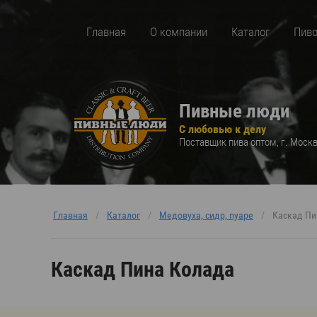
Главная
О компании
Каталог
Пиво
Пивные люди
С любовью к делу
Поставщик пива оптом, г. Моск
Главная
/
Каталог
/
Медовуха, сидр, пуаре
/
Каскад Пи
Каскад Пина Колада